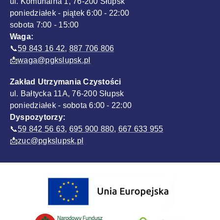
ul. Komunalna 1, 76-200 Słupsk
poniedziałek - piątek 6:00 - 22:00
sobota 7:00 - 15:00
Waga:
📞
59 843 16 42
,
887 706 806
📩
waga@pgkslupsk.pl
Zakład Utrzymania Czystości
ul. Bałtycka 11A, 76-200 Słupsk
poniedziałek - sobota 6:00 - 22:00
Dyspozytorzy:
📞
59 842 56 63
,
695 900 880
,
667 633 955
📩
zuc@pgkslupsk.pl
Sponsorzy