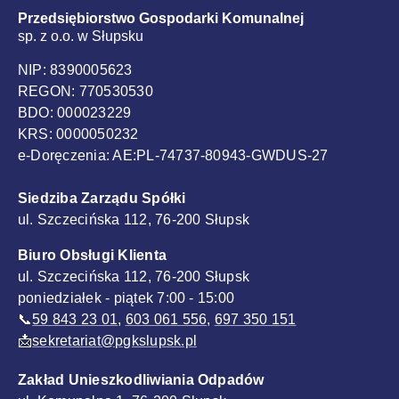
Przedsiębiorstwo Gospodarki Komunalnej
sp. z o.o. w Słupsku
NIP: 8390005623
REGON: 770530530
BDO: 000023229
KRS: 0000050232
e-Doręczenia: AE:PL-74737-80943-GWDUS-27
Siedziba Zarządu Spółki
ul. Szczecińska 112, 76-200 Słupsk
Biuro Obsługi Klienta
ul. Szczecińska 112, 76-200 Słupsk
poniedziałek - piątek 7:00 - 15:00
📞
59 843 23 01
,
603 061 556
,
697 350 151
📩
sekretariat@pgkslupsk.pl
Zakład Unieszkodliwiania Odpadów