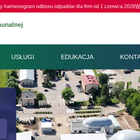
W
 harmonogram odbioru odpadów dla firm od 1 czerwca 2026
unalnej
USŁUGI
EDUKACJA
KONT