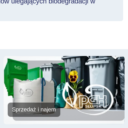
dów ulegających biodegradacji w
Więcej
Sprzedaż i najem