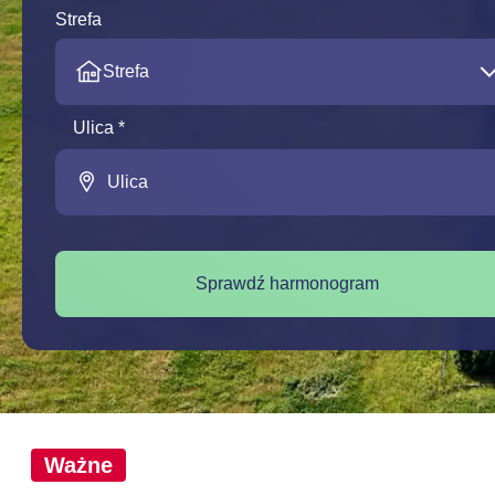
Strefa
Strefa
Ulica *
Sprawdź harmonogram
Ważne