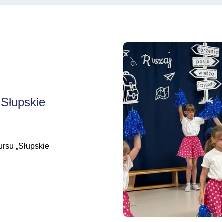
Uroczyste rozdanie nagró
„Słupskie
ursu „Słupskie