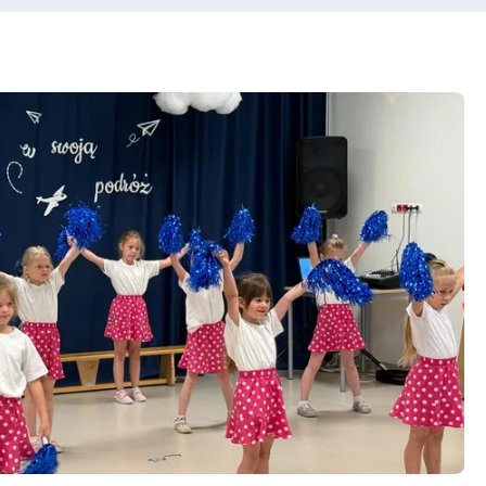
d w konkursie „Słupskie Ekoprzedszkolaki zbierają bate