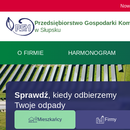
Nowy
Przedsiębiorstwo Gospodarki Kom
w Słupsku
O FIRMIE
HARMONOGRAM
Hero image
Sprawdź
, kiedy odbierzemy
Twoje odpady
Mieszkańcy
Firmy