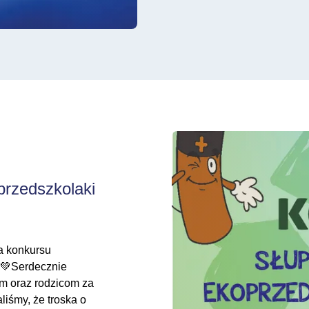
Rozstrzygnięcie konkursu
przedszkolaki
ja konkursu
”💚Serdecznie
m oraz rodzicom za
iśmy, że troska o