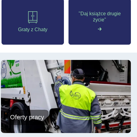
"Daj książce drugie
życie"
Graty z Chaty
oferty pracy
Więcej
Oferty pracy