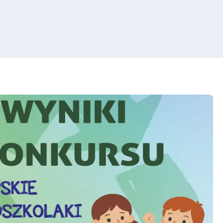
 "Słupskie Ekoprzedszkolaki Zbierają Baterie" III edycja