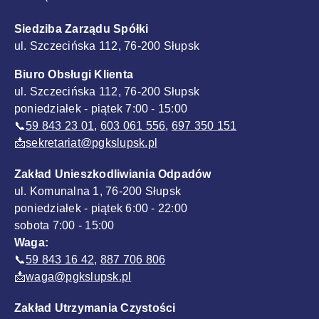
Siedziba Zarządu Spółki
ul. Szczecińska 112, 76-200 Słupsk
Biuro Obsługi Klienta
ul. Szczecińska 112, 76-200 Słupsk
poniedziałek - piątek 7:00 - 15:00
📞
59 843 23 01
,
603 061 556
,
697 350 151
📩
sekretariat@pgkslupsk.pl
Zakład Unieszkodliwiania Odpadów
ul. Komunalna 1, 76-200 Słupsk
poniedziałek - piątek 6:00 - 22:00
sobota 7:00 - 15:00
Waga:
📞
59 843 16 42
,
887 706 806
📩
waga@pgkslupsk.pl
Zakład Utrzymania Czystości