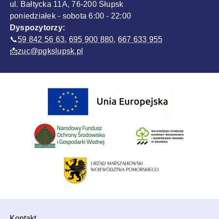
ul. Bałtycka 11A, 76-200 Słupsk
poniedziałek - sobota 6:00 - 22:00
Dyspozytorzy:
📞
59 842 56 63
,
695 900 880
,
667 633 955
📩
zuc@pgkslupsk.pl
Sponsorzy
Kontakt