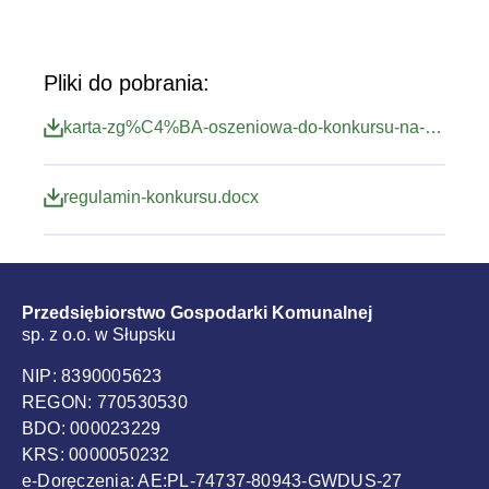
Pliki do pobrania:
karta-zg%C4%BA-oszeniowa-do-konkursu-na-prezentacj%C3%A4--multimedialn%C3%A4%E2%80%9E.docx
regulamin-konkursu.docx
Przedsiębiorstwo Gospodarki Komunalnej
sp. z o.o. w Słupsku
NIP: 8390005623
REGON: 770530530
BDO: 000023229
KRS: 0000050232
e-Doręczenia: AE:PL-74737-80943-GWDUS-27