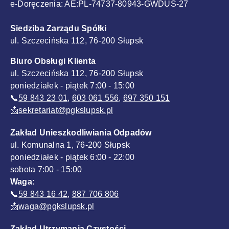
e-Doręczenia: AE:PL-74737-80943-GWDUS-27
Siedziba Zarządu Spółki
ul. Szczecińska 112, 76-200 Słupsk
Biuro Obsługi Klienta
ul. Szczecińska 112, 76-200 Słupsk
poniedziałek - piątek 7:00 - 15:00
📞
59 843 23 01
,
603 061 556
,
697 350 151
📩
sekretariat@pgkslupsk.pl
Zakład Unieszkodliwiania Odpadów
ul. Komunalna 1, 76-200 Słupsk
poniedziałek - piątek 6:00 - 22:00
sobota 7:00 - 15:00
Waga:
📞
59 843 16 42
,
887 706 806
📩
waga@pgkslupsk.pl
Zakład Utrzymania Czystości