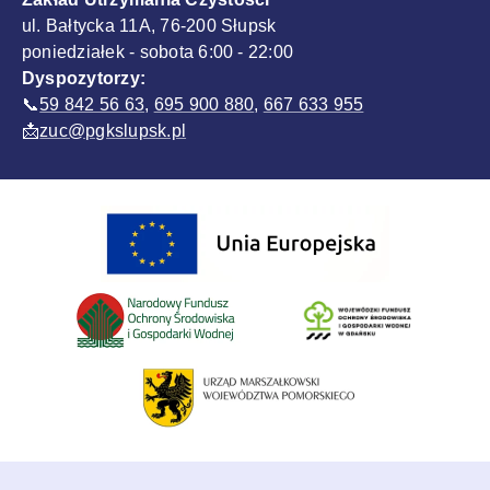
ul. Bałtycka 11A, 76-200 Słupsk
poniedziałek - sobota 6:00 - 22:00
Dyspozytorzy:
📞
59 842 56 63
,
695 900 880
,
667 633 955
📩
zuc@pgkslupsk.pl
Sponsorzy