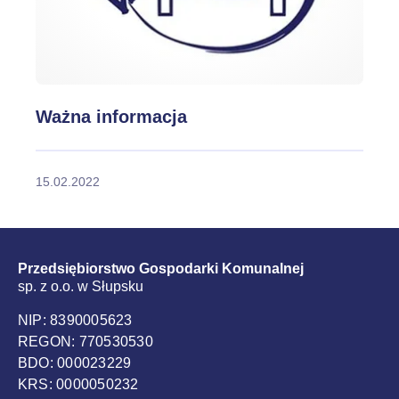
Ważna informacja
15.02.2022
Przedsiębiorstwo Gospodarki Komunalnej
sp. z o.o. w Słupsku
NIP: 8390005623
REGON: 770530530
BDO: 000023229
KRS: 0000050232