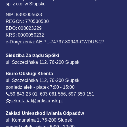
sp. z o.o. w Słupsku
NIP: 8390005623
REGON: 770530530
BDO: 000023229
KRS: 0000050232
e-Doręczenia: AE:PL-74737-80943-GWDUS-27
Siedziba Zarządu Spółki
ul. Szczecińska 112, 76-200 Słupsk
Biuro Obsługi Klienta
ul. Szczecińska 112, 76-200 Słupsk
poniedziałek - piątek 7:00 - 15:00
📞
59 843 23 01
,
603 061 556
,
697 350 151
📩
sekretariat@pgkslupsk.pl
Zakład Unieszkodliwiania Odpadów
ul. Komunalna 1, 76-200 Słupsk
poniedziałek - piątek 6:00 - 22:00