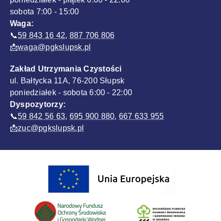
sobota 7:00 - 15:00
Waga:
📞
59 843 16 42
,
887 706 806
📩
waga@pgkslupsk.pl
Zakład Utrzymania Czystości
ul. Bałtycka 11A, 76-200 Słupsk
poniedziałek - sobota 6:00 - 22:00
Dyspozytorzy:
📞
59 842 56 63
,
695 900 880
,
667 633 955
📩
zuc@pgkslupsk.pl
Sponsorzy