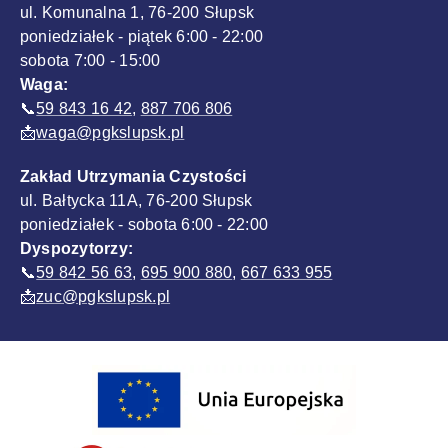
ul. Komunalna 1, 76-200 Słupsk
poniedziałek - piątek 6:00 - 22:00
sobota 7:00 - 15:00
Waga:
📞
59 843 16 42
,
887 706 806
📩
waga@pgkslupsk.pl
Zakład Utrzymania Czystości
ul. Bałtycka 11A, 76-200 Słupsk
poniedziałek - sobota 6:00 - 22:00
Dyspozytorzy:
📞
59 842 56 63
,
695 900 880
,
667 633 955
📩
zuc@pgkslupsk.pl
Sponsorzy