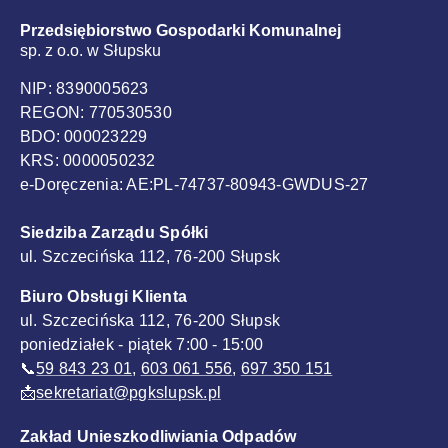
Przedsiębiorstwo Gospodarki Komunalnej
sp. z o.o. w Słupsku
NIP: 8390005623
REGON: 770530530
BDO: 000023229
KRS: 0000050232
e-Doręczenia: AE:PL-74737-80943-GWDUS-27
Siedziba Zarządu Spółki
ul. Szczecińska 112, 76-200 Słupsk
Biuro Obsługi Klienta
ul. Szczecińska 112, 76-200 Słupsk
poniedziałek - piątek 7:00 - 15:00
📞
59 843 23 01
,
603 061 556
,
697 350 151
📩
sekretariat@pgkslupsk.pl
Zakład Unieszkodliwiania Odpadów