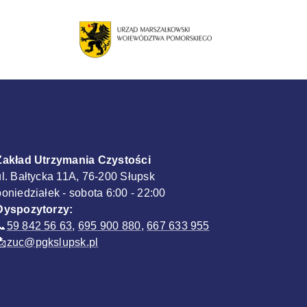
Zakład Utrzymania Czystości
ul. Bałtycka 11A, 76-200 Słupsk
poniedziałek - sobota 6:00 - 22:00
Dyspozytorzy:
📞
59 842 56 63
,
695 900 880
,
667 633 955
📩
zuc@pgkslupsk.pl