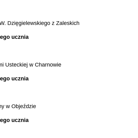
W. Dzięgielewskiego z Zaleskich
nego ucznia
i Usteckiej w Charnowie
dnego ucznia
ny w Objeździe
nego ucznia