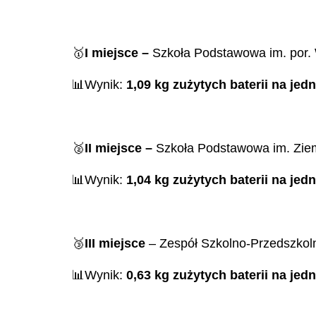
🥇
I miejsce –
Szkoła Podstawowa im. por. 
📊Wynik:
1,09 kg zużytych baterii na jed
🥈
II miejsce –
Szkoła Podstawowa im. Ziem
📊Wynik:
1,04 kg zużytych baterii na je
🥉
III miejsce
– Zespół Szkolno-Przedszkol
📊Wynik:
0,63 kg zużytych baterii na jed