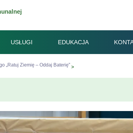
unalnej
USŁUGI
EDUKACJA
KONT
o „Ratuj Ziemię – Oddaj Baterię”
atuj Ziemię – Oddaj Baterię”