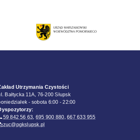
Zakład Utrzymania Czystości
ul. Bałtycka 11A, 76-200 Słupsk
poniedziałek - sobota 6:00 - 22:00
Dyspozytorzy:
📞
59 842 56 63
,
695 900 880
,
667 633 955
📩
zuc@pgkslupsk.pl