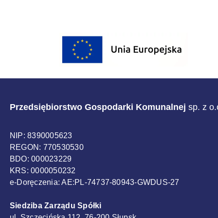
Sponsorzy
Przedsiębiorstwo Gospodarki Komunalnej
sp. z o
NIP: 8390005623
REGON: 770530530
BDO: 000023229
KRS: 0000050232
e-Doręczenia: AE:PL-74737-80943-GWDUS-27
Siedziba Zarządu Spółki
ul. Szczecińska 112, 76-200 Słupsk