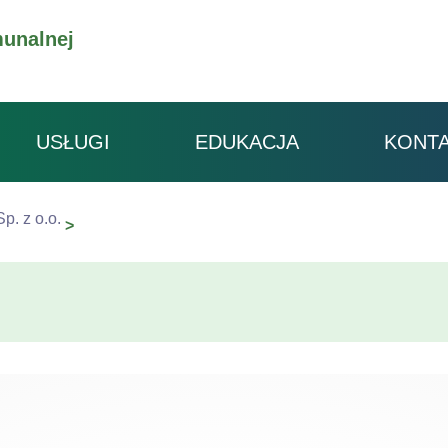
unalnej
USŁUGI
EDUKACJA
KONT
. z o.o.