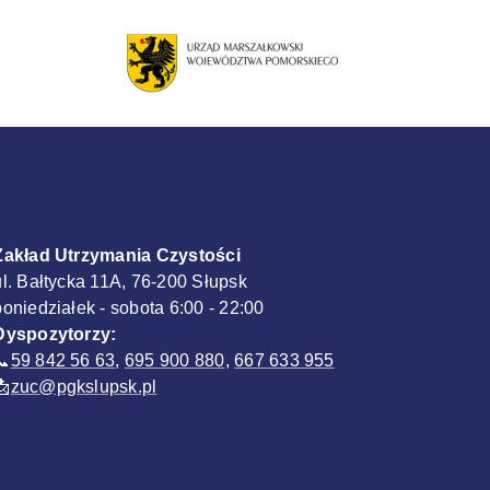
Zakład Utrzymania Czystości
ul. Bałtycka 11A, 76-200 Słupsk
poniedziałek - sobota 6:00 - 22:00
Dyspozytorzy:
📞
59 842 56 63
,
695 900 880
,
667 633 955
📩
zuc@pgkslupsk.pl