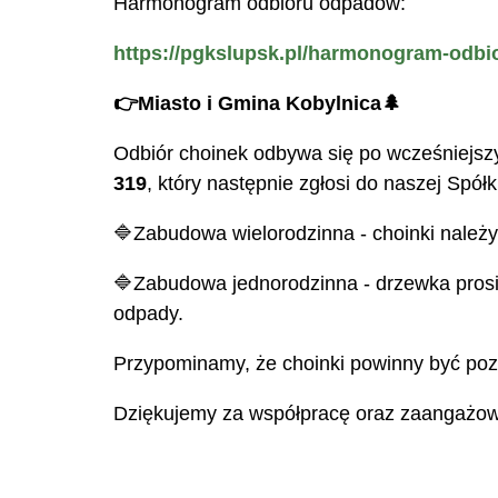
Harmonogram odbioru odpadów:
https://pgkslupsk.pl/harmonogram-odb
👉Miasto i Gmina Kobylnica🌲
Odbiór choinek odbywa się po wcześniejs
319
, który następnie zgłosi do naszej Spółk
🔷Zabudowa wielorodzinna - choinki należy
🔷Zabudowa jednorodzinna - drzewka prosi
odpady.
Przypominamy, że choinki powinny być poz
Dziękujemy za współpracę oraz zaangażowa