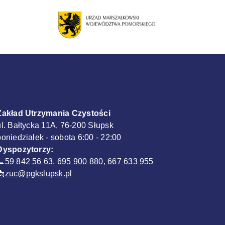
Zakład Utrzymania Czystości
ul. Bałtycka 11A, 76-200 Słupsk
poniedziałek - sobota 6:00 - 22:00
Dyspozytorzy:
📞
59 842 56 63
,
695 900 880
,
667 633 955
📩
zuc@pgkslupsk.pl