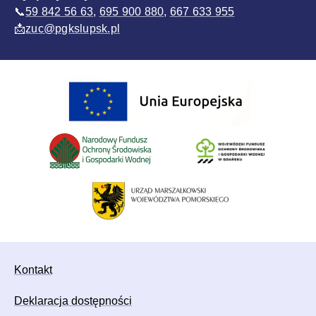
📞
59 842 56 63
,
695 900 880
,
667 633 955
📩
zuc@pgkslupsk.pl
Sponsorzy
Kontakt
Deklaracja dostępności