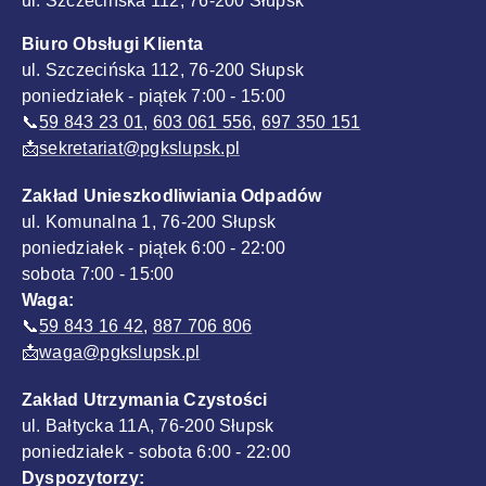
ul. Szczecińska 112, 76-200 Słupsk
Biuro Obsługi Klienta
ul. Szczecińska 112, 76-200 Słupsk
poniedziałek - piątek 7:00 - 15:00
📞
59 843 23 01
,
603 061 556
,
697 350 151
📩
sekretariat@pgkslupsk.pl
Zakład Unieszkodliwiania Odpadów
ul. Komunalna 1, 76-200 Słupsk
poniedziałek - piątek 6:00 - 22:00
sobota 7:00 - 15:00
Waga:
📞
59 843 16 42
,
887 706 806
📩
waga@pgkslupsk.pl
Zakład Utrzymania Czystości
ul. Bałtycka 11A, 76-200 Słupsk
poniedziałek - sobota 6:00 - 22:00
Dyspozytorzy: