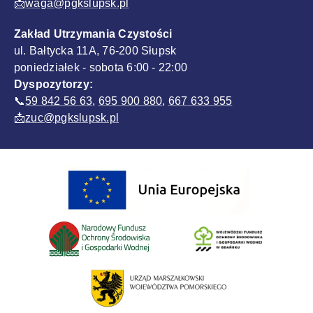
📩
waga@pgkslupsk.pl
Zakład Utrzymania Czystości
ul. Bałtycka 11A, 76-200 Słupsk
poniedziałek - sobota 6:00 - 22:00
Dyspozytorzy:
📞
59 842 56 63
,
695 900 880
,
667 633 955
📩
zuc@pgkslupsk.pl
Sponsorzy