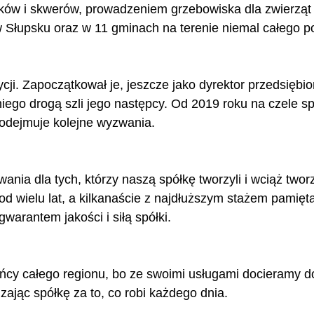
ków i skwerów, prowadzeniem grzebowiska dla zwierząt 
 Słupsku oraz w 11 gminach na terenie niemal całego po
ycji. Zapoczątkował je, jeszcze jako dyrektor przedsiębio
o drogą szli jego następcy. Od 2019 roku na czele spółk
podejmuje kolejne wyzwania.
ania dla tych, którzy naszą spółkę tworzyli i wciąż two
ą od wielu lat, a kilkanaście z najdłuższym stażem pamięt
arantem jakości i siłą spółki.
ańcy całego regionu, bo ze swoimi usługami docieramy d
zając spółkę za to, co robi każdego dnia.