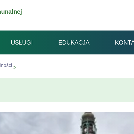
unalnej
USŁUGI
EDUKACJA
KONT
lności