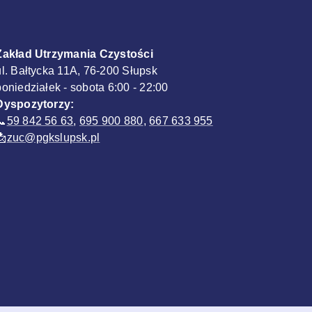
Zakład Utrzymania Czystości
ul. Bałtycka 11A, 76-200 Słupsk
poniedziałek - sobota 6:00 - 22:00
Dyspozytorzy:
📞
59 842 56 63
,
695 900 880
,
667 633 955
📩
zuc@pgkslupsk.pl