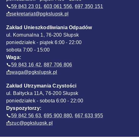
📞
59 843 23 01
,
603 061 556
,
697 350 151
📩
sekretariat@pgkslupsk.pl
Zakład Unieszkodliwiania Odpadów
ul. Komunalna 1, 76-200 Słupsk
poniedziałek - piątek 6:00 - 22:00
sobota 7:00 - 15:00
Waga:
📞
59 843 16 42
,
887 706 806
📩
waga@pgkslupsk.pl
Zakład Utrzymania Czystości
ul. Bałtycka 11A, 76-200 Słupsk
poniedziałek - sobota 6:00 - 22:00
Dyspozytorzy:
📞
59 842 56 63
,
695 900 880
,
667 633 955
📩
zuc@pgkslupsk.pl