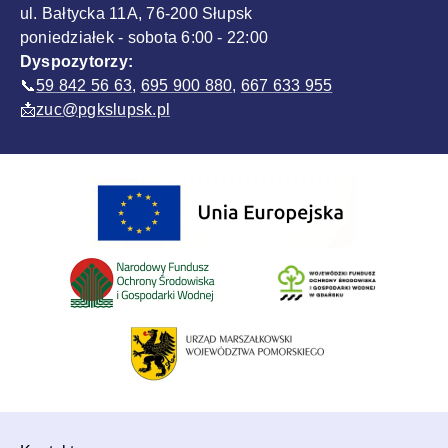
ul. Bałtycka 11A, 76-200 Słupsk
poniedziałek - sobota 6:00 - 22:00
Dyspozytorzy:
📞
59 842 56 63
,
695 900 880
,
667 633 955
📩
zuc@pgkslupsk.pl
Sponsorzy