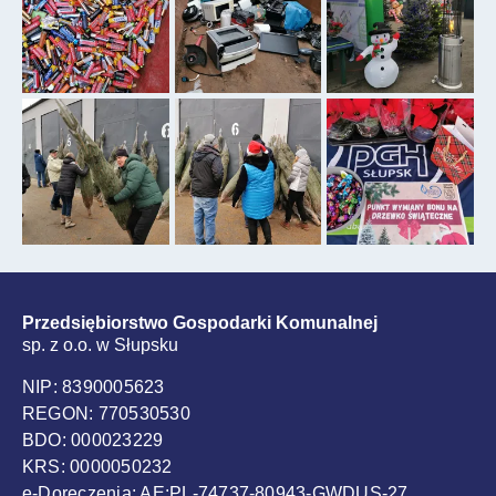
Przedsiębiorstwo Gospodarki Komunalnej
sp. z o.o. w Słupsku
NIP: 8390005623
REGON: 770530530
BDO: 000023229
KRS: 0000050232
e-Doręczenia: AE:PL-74737-80943-GWDUS-27