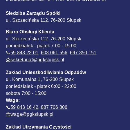
Siedziba Zarządu Spółki
ul. Szczecińska 112, 76-200 Słupsk
Biuro Obsługi Klienta
ul. Szczecińska 112, 76-200 Słupsk
poniedziałek - piątek 7:00 - 15:00
📞
59 843 23 01
,
603 061 556
,
697 350 151
📩
sekretariat@pgkslupsk.pl
Zakład Unieszkodliwiania Odpadów
ul. Komunalna 1, 76-200 Słupsk
poniedziałek - piątek 6:00 - 22:00
sobota 7:00 - 15:00
Waga:
📞
59 843 16 42
,
887 706 806
📩
waga@pgkslupsk.pl
Zakład Utrzymania Czystości