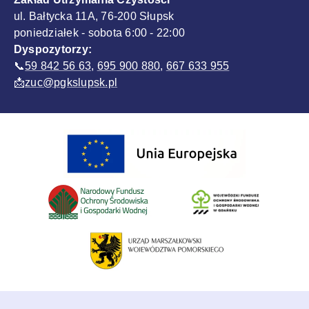
ul. Bałtycka 11A, 76-200 Słupsk
poniedziałek - sobota 6:00 - 22:00
Dyspozytorzy:
📞
59 842 56 63
,
695 900 880
,
667 633 955
📩
zuc@pgkslupsk.pl
Sponsorzy