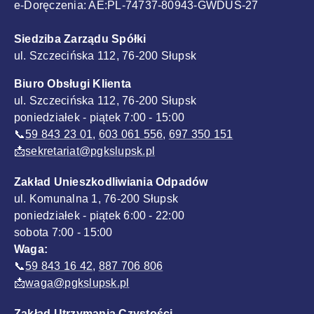
e-Doręczenia: AE:PL-74737-80943-GWDUS-27
Siedziba Zarządu Spółki
ul. Szczecińska 112, 76-200 Słupsk
Biuro Obsługi Klienta
ul. Szczecińska 112, 76-200 Słupsk
poniedziałek - piątek 7:00 - 15:00
📞
59 843 23 01
,
603 061 556
,
697 350 151
📩
sekretariat@pgkslupsk.pl
Zakład Unieszkodliwiania Odpadów
ul. Komunalna 1, 76-200 Słupsk
poniedziałek - piątek 6:00 - 22:00
sobota 7:00 - 15:00
Waga:
📞
59 843 16 42
,
887 706 806
📩
waga@pgkslupsk.pl
Zakład Utrzymania Czystości