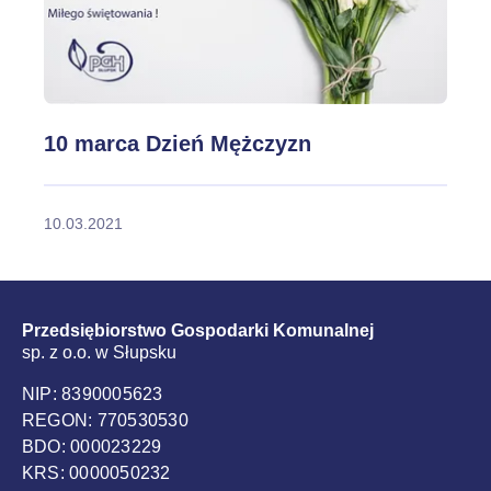
10 marca Dzień Mężczyzn
10.03.2021
Przedsiębiorstwo Gospodarki Komunalnej
sp. z o.o. w Słupsku
NIP: 8390005623
REGON: 770530530
BDO: 000023229
KRS: 0000050232